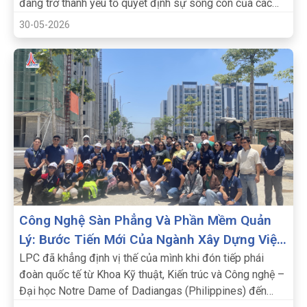
đang trở thành yếu tố quyết định sự sống còn của các
doanh nghiệp.
30-05-2026
Công Nghệ Sàn Phẳng Và Phần Mềm Quản
Lý: Bước Tiến Mới Của Ngành Xây Dựng Việt
Nam.
LPC đã khẳng định vị thế của mình khi đón tiếp phái
đoàn quốc tế từ Khoa Kỹ thuật, Kiến trúc và Công nghệ –
Đại học Notre Dame of Dadiangas (Philippines) đến