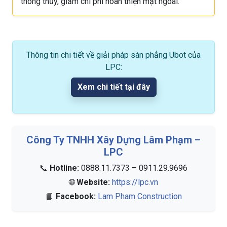
thông thủy, giảm chi phí hoàn thiện mặt ngoài.
Thông tin chi tiết về giải pháp sàn phẳng Ubot của
LPC:
Xem chi tiết tại đây
Công Ty TNHH Xây Dựng Lâm Phạm –
LPC
📞
Hotline:
0888.11.7373 – 0911.29.9696
🌐
Website:
https://lpc.vn
📘
Facebook:
Lam Pham Construction