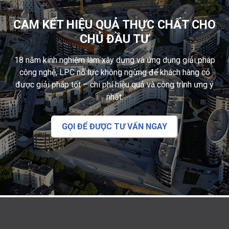
CAM KẾT HIỆU QUẢ THỰC CHẤT CHO
CHỦ ĐẦU TƯ
18 năm kinh nghiệm làm xây dựng và ứng dụng giải pháp
công nghệ, LPC nỗ lực không ngừng để khách hàng có
được giải pháp tốt – chi phí hiệu quả và công trình ưng ý
nhất.
GỌI ĐỂ ĐƯỢC TƯ VẤN NGAY