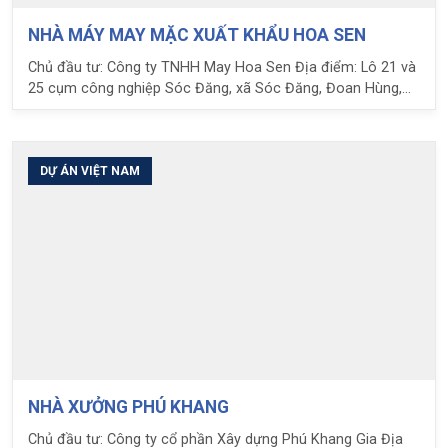
NHÀ MÁY MAY MẶC XUẤT KHẨU HOA SEN
Chủ đầu tư: Công ty TNHH May Hoa Sen Địa điểm: Lô 21 và
25 cụm công nghiệp Sóc Đăng, xã Sóc Đăng, Đoan Hùng,
Phú Thọ Quy mô, đặc điểm công trình: - Nhà xưởng với quy
mô 5 tầng, sử dụng giải pháp sàn phẳng không dầm. - Tổng
diện tích sàn 8.500 m2 - Nhịp điển hình 8.5x7.5m, chiều dây
sàn điển hình 29cm - Hoạt tải thiết kế 0.5T/m2 Nhiệm vụ
DỰ ÁN VIỆT NAM
LPC: Tư vấn thiết kế kết cấu công trình, áp dụng giải pháp
sàn phẳng Ubot.
NHÀ XƯỞNG PHÚ KHANG
Chủ đầu tư: Công ty cổ phần Xây dựng Phú Khang Gia Địa