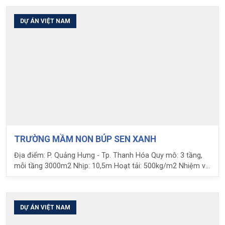
chuyển giao giải pháp sàn phẳng Ubot
DỰ ÁN VIỆT NAM
TRƯỜNG MẦM NON BÚP SEN XANH
Địa điểm: P. Quảng Hưng - Tp. Thanh Hóa Quy mô: 3 tầng,
mỗi tầng 3000m2 Nhịp: 10,5m Hoạt tải: 500kg/m2 Nhiệm vụ
LPC: Thiết kế kết cấu - Cung cấp và chuyển giao Giải pháp
Sàn phẳng Ubot
DỰ ÁN VIỆT NAM