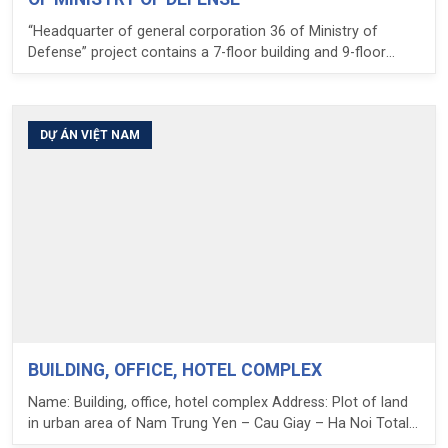
“Headquarter of general corporation 36 of Ministry of
Defense” project contains a 7-floor building and 9-floor
building. They were built in an area of 1000 m2 with scale of
civil work level 1. The external architecture uses tempered-
glass walls that help to increase the building’s aesthetics,
while internal architecture uses the VRT air conditioner
DỰ ÁN VIỆT NAM
system at the center and 3 clusters of imported Mitsubishi
elevators that is very modern and high speed of operation.
Specially, the corporation has put generator and
transformer systems on 11st floor that is terrace of the
building to reduce noise, ensure environmental and create
well-ventilated area.
BUILDING, OFFICE, HOTEL COMPLEX
Name: Building, office, hotel complex Address: Plot of land
in urban area of Nam Trung Yen – Cau Giay – Ha Noi Total
area: 13476 m2