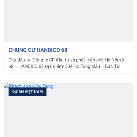
CHUNG CƯ HANDICO 68
Chủ đầu tư: Công ty CP đầu tư và phát triển nhà Hà Nội số
68 – HANDICO 68 Địa điểm: 304 Hồ Tùng Mậu – Bắc Từ
Liêm – Hà Nội Diện tích sử dụng sàn U-bot: 20.000 m2 Loại
U-bot sử dụng: H13 và H16 Nhiệm vụ LPC: Tư vấn, cung cấp
và hướng dẫn thi công hộp sàn nhẹ U-bot
DỰ ÁN VIỆT NAM