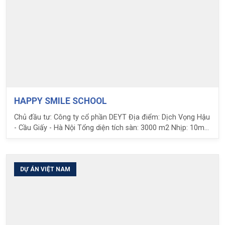
HAPPY SMILE SCHOOL
Chủ đầu tư: Công ty cổ phần DEYT Địa điểm: Dịch Vọng Hậu
- Cầu Giấy - Hà Nội Tổng diện tích sàn: 3000 m2 Nhịp: 10m
Hoạt tải: 2 tấn/m2 Nhiệm vụ LPC: Tư vấn thiết kế kết cấu,
chuyển giao và cung cấp giải pháp sàn phẳng
DỰ ÁN VIỆT NAM