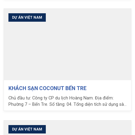
DỰ ÁN VIỆT NAM
KHÁCH SẠN COCONUT BẾN TRE
Chủ đầu tư: Công ty CP du lịch Hoàng Nam. Địa điểm:
Phường 7 – Bến Tre. Số tầng: 04. Tổng diện tích sử dụng sàn
Ubot: 1,713m2. Loại Ubot sử dụng:H16+7, H10+5. Nhịp: 9m.
Nhiệm vụ LPC: Tư vấn thiết kế kết cấu; tư vấn, chuyển giao
và cung cấp giải pháp sàn phẳng Ubot
DỰ ÁN VIỆT NAM