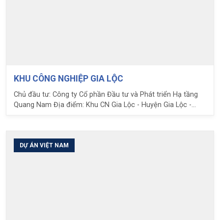
KHU CÔNG NGHIỆP GIA LỘC
Chủ đầu tư: Công ty Cổ phần Đầu tư và Phát triển Hạ tầng
Quang Nam Địa điểm: Khu CN Gia Lộc - Huyện Gia Lộc -
Tỉnh hải Dương Diện tích: 3500 m2 Công trình: Nhà điều
hành và các hạng mục phụ trợ Nhiệm vụ của LPC: Lập Quy
hoạch TMB - Lập Báo cáo Tổng mức đầu tư - Thiết kế cơ sở
và nghiên cứu khả thi - THiết kế bản vẽ thi công
DỰ ÁN VIỆT NAM