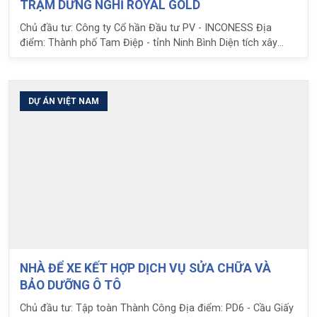
TRẠM DỪNG NGHỈ ROYAL GOLD
Chủ đầu tư: Công ty Cổ hần Đầu tư PV - INCONESS Địa
điểm: Thành phố Tam Điệp - tỉnh Ninh Bình Diện tích xây
dựng: 202 m2 Nhiệm vụ LPC: Tư vấn thiết kế cảnh quan,
Tổng thầu tư vấn, Thiết kế và thi công công trình
DỰ ÁN VIỆT NAM
NHÀ ĐỂ XE KẾT HỢP DỊCH VỤ SỬA CHỮA VÀ
BẢO DƯỠNG Ô TÔ
Chủ đầu tư: Tập toàn Thành Công Địa điểm: PD6 - Cầu Giấy