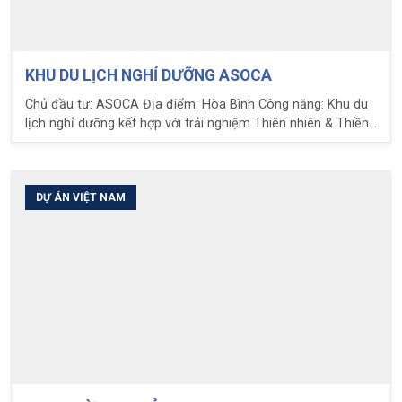
KHU DU LỊCH NGHỈ DƯỠNG ASOCA
Chủ đầu tư: ASOCA Địa điểm: Hòa Bình Công năng: Khu du
lịch nghỉ dưỡng kết hợp với trải nghiệm Thiên nhiên & Thiền
Yoga Nhiệm vụ LIM (A member of LPC Group): Thiết kế Nội
thất - Kiến trúc - Cảnh quan - Thi công
DỰ ÁN VIỆT NAM