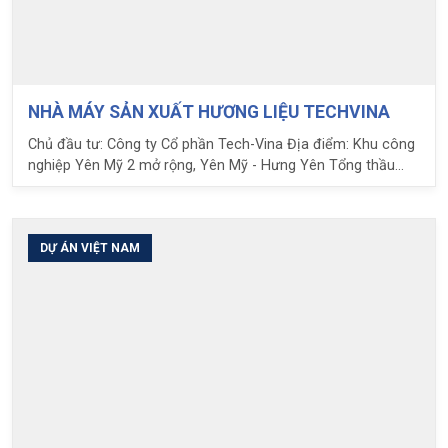
NHÀ MÁY SẢN XUẤT HƯƠNG LIỆU TECHVINA
Chủ đầu tư: Công ty Cổ phần Tech-Vina Địa điểm: Khu công
nghiệp Yên Mỹ 2 mở rộng, Yên Mỹ - Hưng Yên Tổng thầu
thiết kế và thi công: Công ty cổ phần xây dựng và cơ khí
Delta E&C Quy mô: đặc điểm công trình: - Nhà xưởng với quy
mô 3 tầng + 1 lửng, sử dụng giải pháp sàn phẳng không
dầm. - Tổng diện tích sàn 12.000 m2 - Nhịp điển hình 8x10m
DỰ ÁN VIỆT NAM
- Hoạt tải thiết kế 1T/m2, kèm theo hoạt tải xe nâng vận
hành. Nhiệm vụ LPC: - Thẩm tra thiết kế kết cấu công trình -
Thiết kế tối ưu dầm sàn cho công trình ( Giảm 25% khối
lượng sắt thép so với phương án ban đầu) - Cung cấp và
hướng dẫn chuyển giao sàn hộp Ubot.