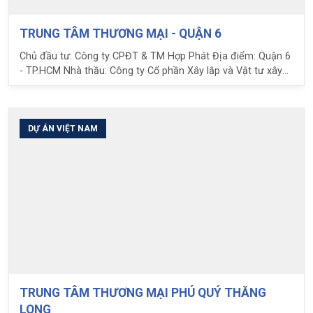
TRUNG TÂM THƯƠNG MẠI - QUẬN 6
Chủ đầu tư: Công ty CPĐT & TM Hợp Phát Địa điểm: Quận 6
- TP.HCM Nhà thầu: Công ty Cổ phần Xây lắp và Vật tư xây
dựng (CBM) Tổng diện tích sàn Ubot: 24.000 m2 Loại Ubot
sử dụng: H16 Nhịp: 8x10m Nhiệm vụ LPC: Tư vấn thiết kế,
chuyển giao và cung cấp sàn phẳng Ubot
DỰ ÁN VIỆT NAM
TRUNG TÂM THƯƠNG MẠI PHÚ QUÝ THĂNG
LONG