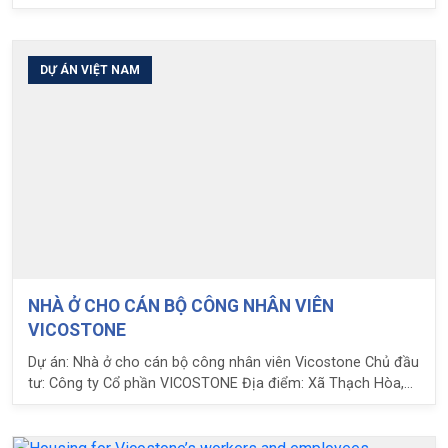
vụ LPC: Tư vấn thiết kế giải pháp và cung cấp hộp sàn nhẹ
U-bot
DỰ ÁN VIỆT NAM
NHÀ Ở CHO CÁN BỘ CÔNG NHÂN VIÊN
VICOSTONE
Dự án: Nhà ở cho cán bộ công nhân viên Vicostone Chủ đầu
tư: Công ty Cổ phần VICOSTONE Địa điểm: Xã Thạch Hòa,
Thạch Thất, Hà Nội Số tầng: 21 Diện tích sử dụng sàn U-bot:
33.000 m2 Loại U-bot sử dụng: H16, H13 Nhịp: 10m Nhiệm
vụ LPC: Tư vấn, hướng dẫn thi công và cung cấp hộp U-bot