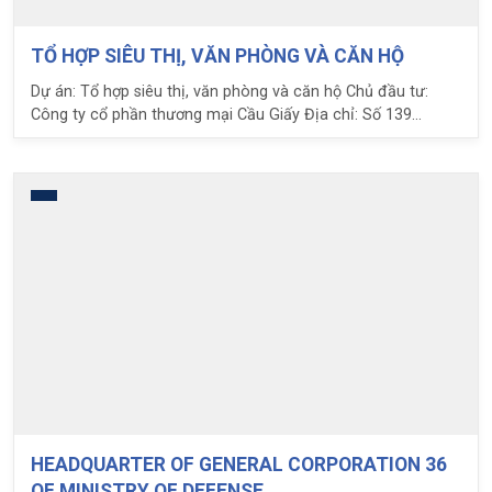
TỔ HỢP SIÊU THỊ, VĂN PHÒNG VÀ CĂN HỘ
Dự án: Tổ hợp siêu thị, văn phòng và căn hộ Chủ đầu tư:
Công ty cổ phần thương mại Cầu Giấy Địa chỉ: Số 139
phường Cầu Giấy – quận Cầu Giấy Diện tích: 2935 m2
HEADQUARTER OF GENERAL CORPORATION 36
OF MINISTRY OF DEFENSE