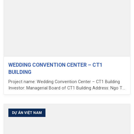
WEDDING CONVENTION CENTER – CT1
BUILDING
Project name: Wedding Convention Center – CT1 Building
Investor: Managerial Board of CT1 Building Address: Ngo Thi
Nham Street – Ha Dong District – Hanoi LPC’s
duty: architectural design consulting.
DỰ ÁN VIỆT NAM