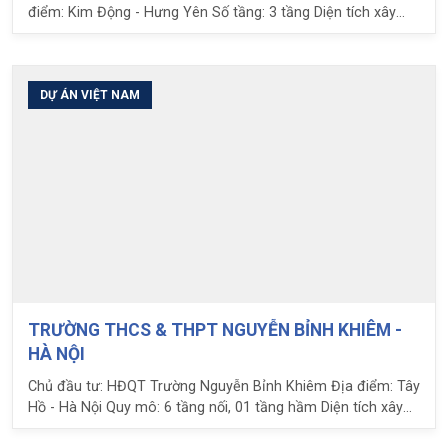
điểm: Kim Động - Hưng Yên Số tầng: 3 tầng Diện tích xây
dựng: 7.500 m2 Nhiệm vụ LPC: Tư vấn, chuyển giao và cung
cấp giải pháp sàn phẳng Ubot
DỰ ÁN VIỆT NAM
TRƯỜNG THCS & THPT NGUYỄN BỈNH KHIÊM -
HÀ NỘI
Chủ đầu tư: HĐQT Trường Nguyễn Bỉnh Khiêm Địa điểm: Tây
Hồ - Hà Nội Quy mô: 6 tầng nối, 01 tầng hầm Diện tích xây
dựng: 37.919 m2 Nhịp: 9 x 8m Nhiệm vụ LPC: Cung cấp và