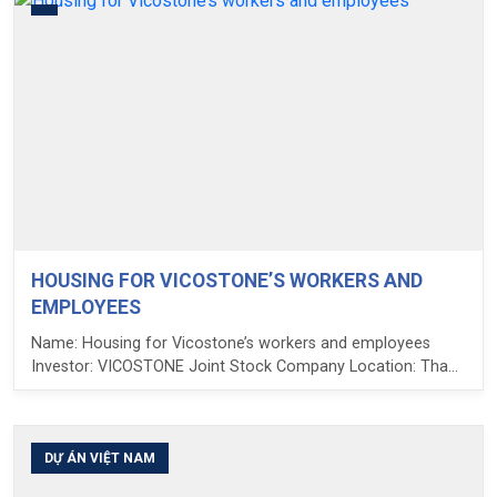
HOUSING FOR VICOSTONE’S WORKERS AND
EMPLOYEES
Name: Housing for Vicostone’s workers and employees
Investor: VICOSTONE Joint Stock Company Location: Thach
Hoa commune, Thach That, Ha Noi Number of floors: 21
Total area using U-bot formwork: 33.000 m2 Used U-bot
types: H16, H13 Span: 10m LPC’s duty: Consulting,
construction guiding and providing U-bot formwork
DỰ ÁN VIỆT NAM