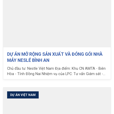
DỰ ÁN MỞ RỘNG SẢN XUẤT VÀ ĐÓNG GÓI NHÀ
MÁY NESLÉ BÌNH AN
Chủ đầu tư: Nestle Việt Nam Địa điểm: Khu CN AMTA - Biên
Hòa - Tỉnh Đồng Nai Nhiệm vụ của LPC: Tư vấn Giám sát -
Quản lý Dự án - Giám sát Kxy thuật Xây dựng
DỰ ÁN VIỆT NAM