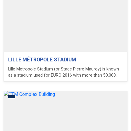
LILLE MÉTROPOLE STADIUM
Lille Metropole Stadium (or Stade Pierre Mauroy) is known
as a stadium used for EURO 2016 with more than 50,000
seats. This is a multi-functional stadium that can be
converted from a football stadium into a venue for large
concerts, smaller indoor sports or concert halls. The
stadium is equipped a retractable roof that can open or
close completely within only 30 minutes.