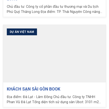
Chủ đầu tư: Công ty cổ phần đầu tư thương mại và Du lịch
Phú Quý Thăng Long Địa điểm: TP. Thái Nguyên Công năng
dự án: Trung tâm thương mại kết hợp văn phòng Nhiệm vụ
LPC: Tư vấn thiết kế và cung cấp giải pháp sàn phẳng Ubot
DỰ ÁN VIỆT NAM
KHÁCH SẠN SÀI GÒN BOOK
Địa điểm: Đà Lạt - Lâm Đồng Chủ đầu tư: Công ty TNHH
Phan Vũ Đà Lạt Tổng diện tích sử dụng sàn Ubot: 3101 m2
Số tầng: 6 Nhịp: 10.4 x 7.2 Nhiệm vụ LPC: Thiết kế kết cấu;