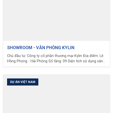
SHOWROOM - VĂN PHÒNG KYLIN
Chủ đầu tư: Công ty cổ phần thương mại Kylin Địa điểm: Lê
Hồng Phong - Hải Phòng Số tầng: 09 Diện tích sử dụng sàn
phẳng Ubot: 2.300m2 Nhịp: 16m Nhiệm vụ LPC: Tư vấn thiết
kế, kết cấu, cung cấp giải pháp sàn nhẹ Ubot
DỰ ÁN VIỆT NAM