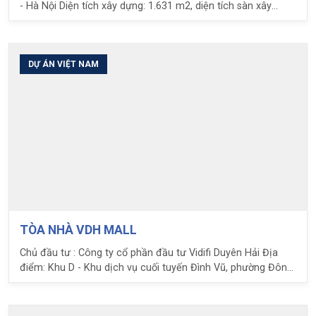
- Hà Nội Diện tích xây dựng: 1.631 m2, diện tích sàn xây
dựng 5311 m2 Công năng: Bãi đỗ xe công nghệ cao, Gara
tiêu chuẩn 3S, Hệ thống nâng hạ xe bằng thang máy và
thang nâng. Nhiệm vụ LPC: Thiết kế TMB 1/500, Nhà thầu tư
vấn thiết kế.
DỰ ÁN VIỆT NAM
TÒA NHÀ VDH MALL
Chủ đầu tư : Công ty cổ phần đầu tư Vidifi Duyên Hải Địa
điểm: Khu D - Khu dịch vụ cuối tuyến Đình Vũ, phường Đông
Hải 2, quận Hải An, Tp.Hải Phòng Diện tích khu đất: 52.667
m2 Diện tích xây dựng: 10.133 m2 Tổng diện tích sàn xây
dựng: 27.776 m2 Công năng chính: Trung tâm trưng bày,