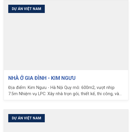
Ubot
DỰ ÁN VIỆT NAM
NHÀ Ở GIA ĐÌNH - KIM NGƯU
Địa điểm: Kim Ngưu - Hà Nội Quy mô: 600m2, vượt nhịp
7.5m Nhiệm vụ LPC: Xây nhà trọn gói, thiết kế, thi công, và
cung cấp giải pháp sàn phẳng UBOT
DỰ ÁN VIỆT NAM