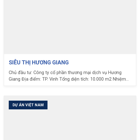
SIÊU THỊ HƯƠNG GIANG
Chủ đầu tư: Công ty cổ phần thương mại dịch vụ Hương
Giang Địa điểm: TP. Vinh Tổng diện tích: 10.000 m2 Nhiệm
vụ LPC: Tư vấn thiết kế giải pháp và cung cấp hộp sàn nhẹ
U-bot
DỰ ÁN VIỆT NAM