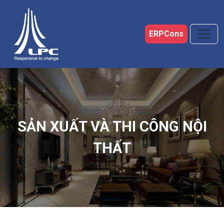
Skip to main content
ERPCons
SẢN XUẤT VÀ THI CÔNG NỘI
THẤT