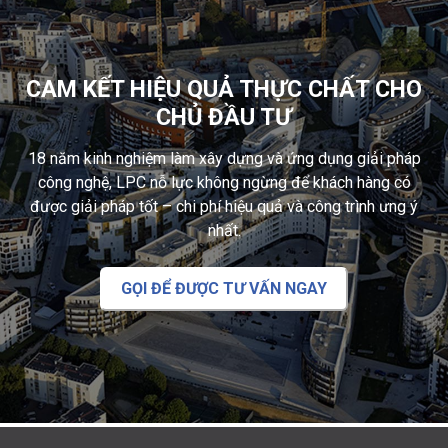
CAM KẾT HIỆU QUẢ THỰC CHẤT CHO
CHỦ ĐẦU TƯ
18 năm kinh nghiệm làm xây dựng và ứng dụng giải pháp
công nghệ, LPC nỗ lực không ngừng để khách hàng có
được giải pháp tốt – chi phí hiệu quả và công trình ưng ý
nhất.
GỌI ĐỂ ĐƯỢC TƯ VẤN NGAY