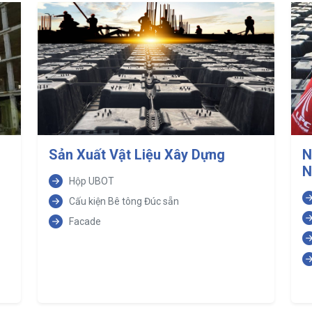
Sản Xuất Vật Liệu Xây Dựng
N
N
Hộp UBOT
Cấu kiện Bê tông Đúc sẵn
Facade