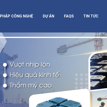
I PHÁP CÔNG NGHỆ
DỰ ÁN
FAQS
TIN TỨC