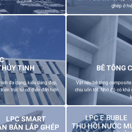
ghép ở hiệ
C
THỦY TINH
BÊ TÔNG 
hình đa dạng, kiểu dáng đẹp,
Vật liệu bê tông composite
kiến trúc từ cổ điển đến hiện
chịu uốn tốt. Nhờ đó có khả 
l
LPC E.BUBLE
LPC SMART
THU HỒI NƯỚC M
ÀN BÁN LẮP GHÉP