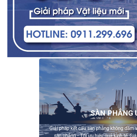
SÀN PHẲNG 
Giải pháp kết cấu sàn phẳng không dầm vư
sàn phẳng - Tối ưu hiệu quả kinh tế. Giá