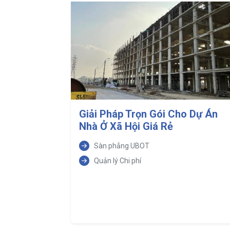
Giải Pháp Trọn Gói Cho Dự Án
Nhà Ở Xã Hội Giá Rẻ
Sàn phẳng UBOT
Quản lý Chi phí