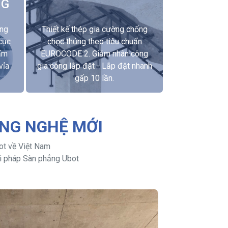
NG
ợng
Thiết kế thép gia cường chống
cục
chọc thủng theo tiêu chuẩn
ấm
EUROCODE 2. Giảm nhân công
vỉa
gia công lắp đặt - Lắp đặt nhanh
gấp 10 lần.
ÔNG NGHỆ MỚI
ot về Việt Nam
ải pháp Sàn phẳng Ubot