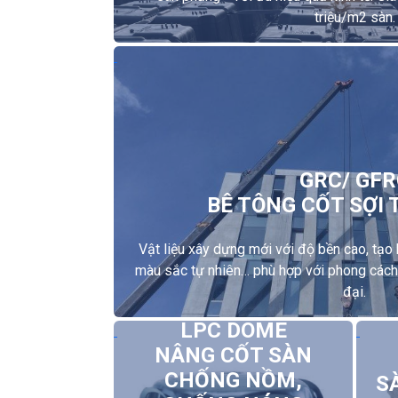
triệu/m2 sàn.
GRC/ GFR
BÊ TÔNG CỐT SỢI 
Vật liệu xây dựng mới với độ bền cao, tạo 
màu sắc tự nhiên… phù hợp với phong cách 
đại.
LPC DOME
NÂNG CỐT SÀN
CHỐNG NỒM,
S