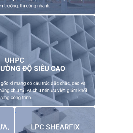
n trường, thi công nhanh.
UHPC
CƯỜNG ĐỘ SIÊU CAO
 gốc xi măng có cấu trúc đặc chắc, dẻo và
năng chịu tải và chịu nén ưu việt, giảm khối
ượng công trình.
ƯA,
LPC SHEARFIX