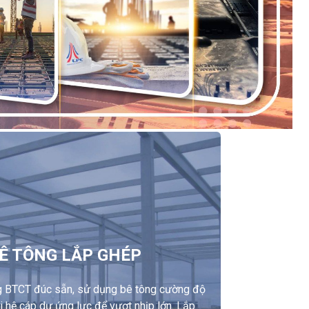
Ê TÔNG LẮP GHÉP
 BTCT đúc sẵn, sử dụng bê tông cường độ
i hệ cáp dự ứng lực để vượt nhịp lớn. Lắp