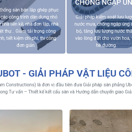
CHỐNG NGẬP Ú
thống sàn bán lắp ghép phục
 các công trình dân dụng nhỏ
Giải pháp kiểm soát lưu lư
 nhà liền kề, nhà đơn lập, nhà
nước mưa, chống ngập úng 
ệt thự… Giảm tải trọng công
bộ, tăng lưu lượng nước th
ình, tiết kiệm chi phí, thi công
vào lòng đất cho vườn hoa, 
đơn giản.
hè đường.
BOT - GIẢI PHÁP VẬT LIỆU C
 Constructions) là đơn vị đầu tiên đưa Giải pháp sàn phẳng Ub
ong Tư vấn – Thiết kế kết cấu sàn và Hướng dẫn chuyển giao Gi