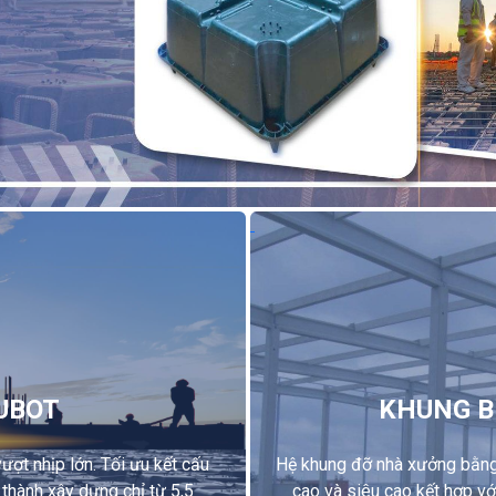
UBOT
KHUNG B
ợt nhịp lớn. Tối ưu kết cấu
Hệ khung đỡ nhà xưởng bằng
 thành xây dựng chỉ từ 5,5
cao và siêu cao kết hợp vớ