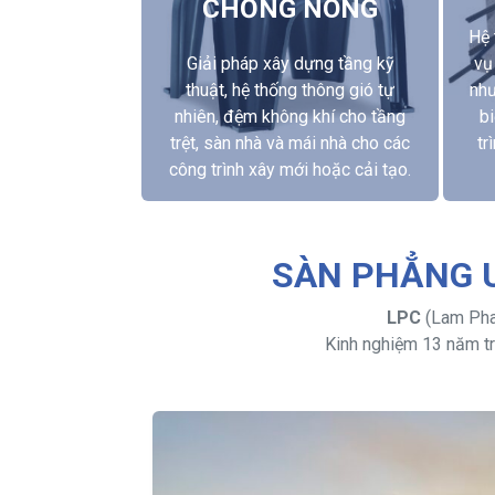
CHỐNG NÓNG
Hệ 
Giải pháp xây dựng tầng kỹ
vụ
thuật, hệ thống thông gió tự
như
nhiên, đệm không khí cho tầng
bi
trệt, sàn nhà và mái nhà cho các
tr
công trình xây mới hoặc cải tạo.
SÀN PHẲNG U
LPC
(Lam Pham
Kinh nghiệm 13 năm tr