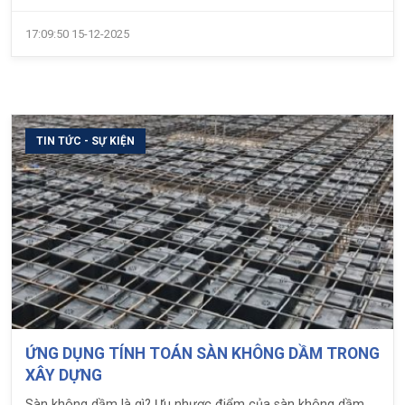
nhất ở thời điểm hiện tại.
17:09:50 15-12-2025
TIN TỨC - SỰ KIỆN
ỨNG DỤNG TÍNH TOÁN SÀN KHÔNG DẦM TRONG
XÂY DỰNG
Sàn không dầm là gì? Ưu nhược điểm của sàn không dầm