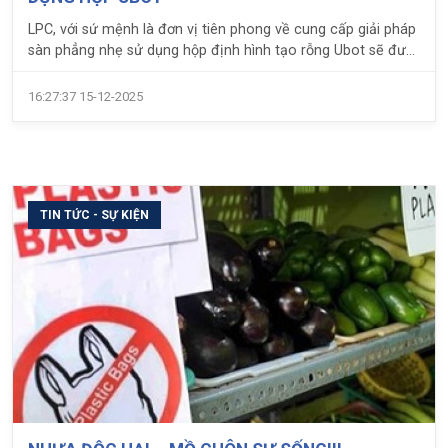
LPC, với sứ mệnh là đơn vị tiên phong về cung cấp giải pháp
sàn phẳng nhẹ sử dụng hộp định hình tạo rỗng Ubot sẽ đưa
đến cho các bạn những thông tin cụ thể và chính xác nhất
về quy trình sản xuất hộp Ubot cũng như nguyên lý làm việc
16:27:37 15-12-2025
của Ubot.
TIN TỨC - SỰ KIỆN