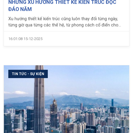
NHỮNG XU HƯỚNG THIẾT KẾ KIẾN TRÚC ĐỘC
ĐÁO NĂM
Xu hướng thiết kế kiến trúc cũng luôn thay đổi từng ngày,
từng giờ qua từng các thế hệ, từ phong cách cổ điển cho
đến hiện đại để phù hợp với nhịp sống sôi động trong những
năm gần đây.
16:01:08 15-12-2025
TIN TỨC - SỰ KIỆN