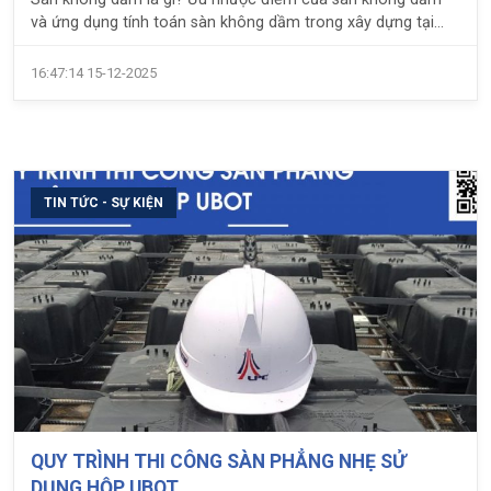
và ứng dụng tính toán sàn không dầm trong xây dựng tại
Việt Nam sẽ được LPC chia sẻ trong bài viết này.
16:47:14 15-12-2025
TIN TỨC - SỰ KIỆN
QUY TRÌNH THI CÔNG SÀN PHẲNG NHẸ SỬ
DỤNG HỘP UBOT