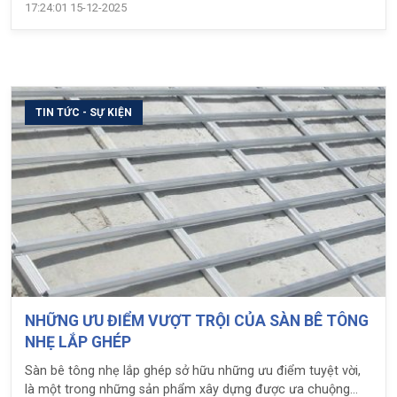
17:24:01 15-12-2025
TIN TỨC - SỰ KIỆN
NHỮNG ƯU ĐIỂM VƯỢT TRỘI CỦA SÀN BÊ TÔNG
NHẸ LẮP GHÉP
Sàn bê tông nhẹ lắp ghép sở hữu những ưu điểm tuyệt vời,
là một trong những sản phẩm xây dựng được ưa chuộng