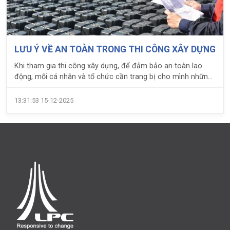
LƯU Ý VỀ AN TOÀN TRONG THI CÔNG XÂY DỰNG
Khi tham gia thi công xây dựng, để đảm bảo an toàn lao
động, mỗi cá nhân và tổ chức cần trang bị cho mình những
lưu ý cơ bản về an toàn lao động.
13:31:53 15-12-2025