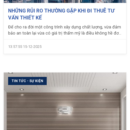
NHỮNG RỦI RO THƯỜNG GẶP KHI ĐI THUÊ TƯ
VẤN THIẾT KẾ
Để cho ra đời một công trình xây dựng chất lượng, vừa đảm
bảo an toàn lại vừa có giá trị thẩm mỹ là điều không hề đơn
giản. Việc các chủ đầu tư tìm đến công ty tư vấn thiết kế để
nhận được sự hỗ trợ, tư vấn trong quá trình xây dựng là điều
13:57:55 15-12-2025
vô cùng cần thiết. Tuy nhiên, không phải ai cũng lường trước
được những rủi ro mà mình có thể sẽ gặp phải khi đi thuê tư
vấn thiết kế xây dựng.
TIN TỨC - SỰ KIỆN