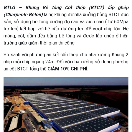
BTLG – Khung Bê tông Cốt thép (BTCT) lắp ghép
(Charpente Béton)
là hệ khung đỡ nhà xưởng bằng BTCT đúc
sẵn, sử dụng bê tông cường độ cao và siêu cao ( từ 60Mpa
trở lên) kết hợp với hệ cấp dự ứng lực để vượt nhịp lớn. Hệ
móng, cột, dầm đều bằng bê tông và được lắp ghép ở hiện
trường giúp giảm thời gian thi công.
So sánh với phương án kết cấu thép cho nhà xưởng Khung 2
nhịp mỗi nhịp ngang 24m: Đối với nhà xưởng sử dụng phương
án cột BTCT, tổng thể
GIẢM 10% CHI PHÍ.