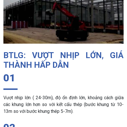
BTLG: VƯỢT NHỊP LỚN, GIÁ
THÀNH HẤP DẪN
01
Vượt nhịp lớn ( 24-30m), độ ổn định lớn, khoảng cách giữa
các khung lớn hơn so với kết cấu thép (bước khung từ 10-
13m so với bước khung thép 5-7m).