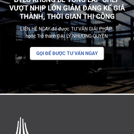
VƯỢT NHỊP LỚN GIẢM ĐÁNG KỂ GIÁ
THÀNH, THỜI GIAN THI CÔNG
LIÊN HỆ NGAY để được: TƯ VẤN GIẢI PHÁP ;
hoặc Trở thành ĐẠI LÝ NHƯỢNG QUYỀN.
GỌI ĐỂ ĐƯỢC TƯ VẤN NGAY