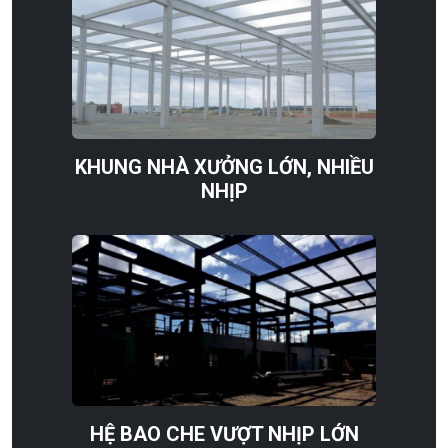
KHUNG NHÀ XƯỞNG LỚN, NHIỀU
NHỊP
HỆ BAO CHE VƯỢT NHỊP LỚN