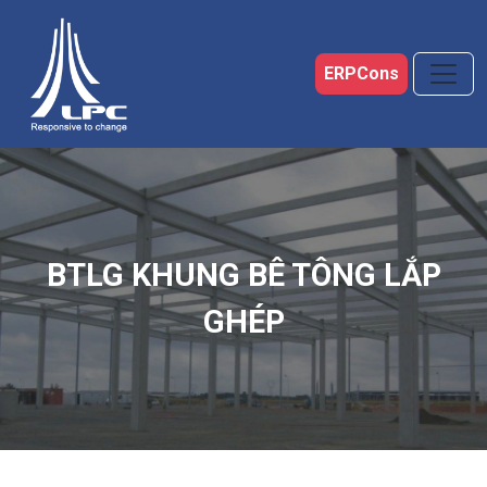
Skip to main content
ERPCons
BTLG KHUNG BÊ TÔNG LẮP
GHÉP