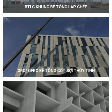
BTLG KHUNG BÊ TÔNG LẮP GHÉP
GRC/ GFRC BÊ TÔNG CỐT SỢI THỦY TINH