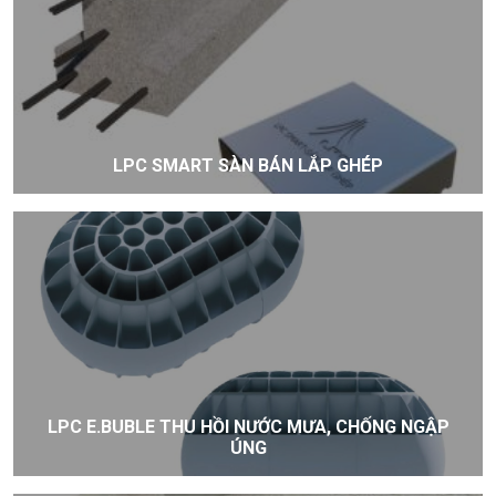
LPC SMART SÀN BÁN LẮP GHÉP
LPC E.BUBLE THU HỒI NƯỚC MƯA, CHỐNG NGẬP
ÚNG