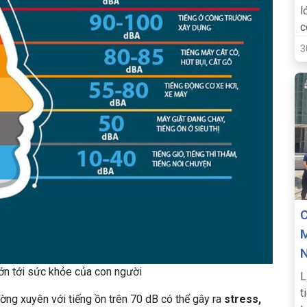
l
c
t
3
n
C
M
N
ớn tới sức khỏe của con người
L
t
ờng xuyên với tiếng ồn trên 70 dB có thể gây ra
stress,