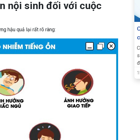
n nội sinh đối với cuộc
C
ng hậu quả lại rất rõ ràng:
c
C
s
đ
vớ
1