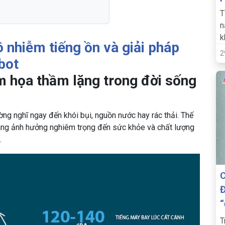
T
n
k
 nhiễm tiếng ồn và giải pháp
p
2
bot
ểm họa thầm lặng trong đời sống
ng nghĩ ngay đến khói bụi, nguồn nước hay rác thải. Thế
ang ảnh hưởng nghiêm trọng đến sức khỏe và chất lượng
.
C
Đ
“
T