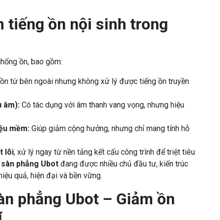
 tiếng ồn nội sinh trong
chống ồn, bao gồm:
 ồn từ bên ngoài nhưng không xử lý được tiếng ồn truyền
u âm):
Có tác dụng với âm thanh vang vọng, nhưng hiệu
liệu mềm:
Giúp giảm cộng hưởng, nhưng chỉ mang tính hỗ
t lõi
, xử lý ngay từ nền tảng kết cấu công trình để triệt tiêu
p
sàn phẳng Ubot
đang được nhiều chủ đầu tư, kiến trúc
iệu quả, hiện đại và bền vững.
 Sàn phẳng Ubot – Giảm ồn
í