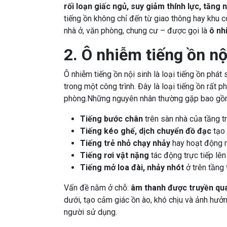
rối loạn giấc ngủ, suy giảm thính lực, tăng
tiếng ồn không chỉ đến từ giao thông hay khu c
nhà ở, văn phòng, chung cư – được gọi là
ô nh
2. Ô nhiễm tiếng ồn nội
Ô nhiễm tiếng ồn nội sinh là loại tiếng ồn phát 
trong một công trình. Đây là loại tiếng ồn rất 
phòng.Những nguyên nhân thường gặp bao gồ
Tiếng bước chân
trên sàn nhà của tầng t
Tiếng kéo ghế, dịch chuyển đồ đạc
tạo 
Tiếng trẻ nhỏ chạy nhảy
hay hoạt động m
Tiếng rơi vật nặng
tác động trực tiếp lên
Tiếng mở loa đài, nhảy nhót
ở trên tầng 
Vấn đề nằm ở chỗ:
âm thanh được truyền qua
dưới, tạo cảm giác ồn ào, khó chịu và ảnh hưở
người sử dụng.