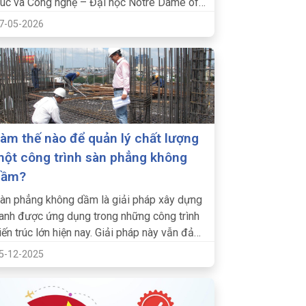
rúc và Công nghệ – Đại học Notre Dame of
adiangas (Philippines) đến tham quan và
7-05-2026
rao đổi kinh nghiệm.
àm thế nào để quản lý chất lượng
ột công trình sàn phẳng không
dầm?
àn phẳng không dầm là giải pháp xây dựng
anh được ứng dụng trong những công trình
iến trúc lớn hiện nay. Giải pháp này vẫn đảm
ảo các yêu cầu về khả
5-12-2025