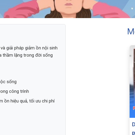
M
và giải pháp giảm ồn nội sinh
a thầm lặng trong đời sống
cuộc sống
rong công trình
m ồn hiệu quả, tối ưu chi phí
D
p