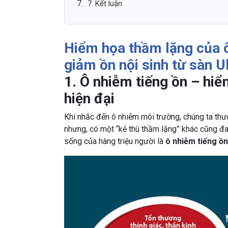
7. Kết luận
Hiểm họa thầm lặng của ô
giảm ồn nội sinh từ sàn U
1. Ô nhiễm tiếng ồn – hi
hiện đại
Khi nhắc đến ô nhiễm môi trường, chúng ta thườ
nhưng, có một “kẻ thù thầm lặng” khác cũng đ
sống của hàng triệu người là
ô nhiễm tiếng ồn