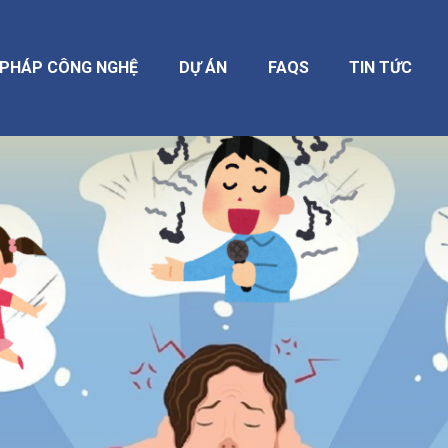
I PHÁP CÔNG NGHỆ
DỰ ÁN
FAQS
TIN TỨC