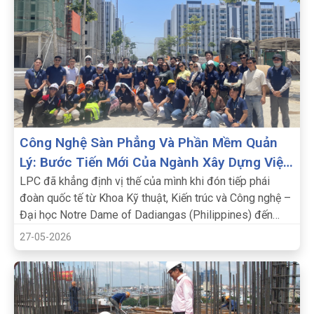
Công Nghệ Sàn Phẳng Và Phần Mềm Quản
Lý: Bước Tiến Mới Của Ngành Xây Dựng Việt
Nam.
LPC đã khẳng định vị thế của mình khi đón tiếp phái
đoàn quốc tế từ Khoa Kỹ thuật, Kiến trúc và Công nghệ –
Đại học Notre Dame of Dadiangas (Philippines) đến
tham quan và trao đổi kinh nghiệm.
27-05-2026