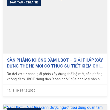
ĐÀO TẠO - CHIA SẺ
SÀN PHẲNG KHÔNG DẦM UBOT – GIẢI PHÁP XÂY
DỰNG THẾ HỆ MỚI CÓ THỰC SỰ TIẾT KIỆM CHI
PHÍ NHƯ LỜI ĐỒN ?
Ra đời với tư cách giải pháp xây dựng thế hệ mới, sàn phẳng
không dầm UBOT đang dần “soán ngôi” của các loại sàn bê
tông cốt thép truyền thống. Đã có không ít thông tin nhắc
đến giải pháp sàn phẳng UBOT như một giải pháp xây dựng
17:13:19 15-12-2025
xanh có đóng góp không nhỏ cho cộng đồng về khả năng
tối ưu chi phí và giảm thiểu ảnh hưởng tới môi trường.
Nhưng liệu giải pháp này có thực sự tiết kiệm chi phí như lời