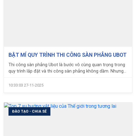
BẬT MÍ QUY TRÌNH THI CÔNG SÀN PHẲNG UBOT
Thi công sàn phẳng Ubot là bước vô cùng quan trọng trong
quy trình lắp đặt và thi công sàn phẳng không dầm. Nhưng
không phải đơn vị thi công nào cũng có thể biết để thi công
sàn phẳng đúng tiêu chuẩn và quy cách. Với 10 năm kinh
10:33:03 27-11-2025
nghiệm ứng dụng giải pháp sàn không dầm, các kỹ sư LPC
đã xây dựng nên quy trình thi công phù hợp với thị trường
xây dựng trong nước. Hãy cùng LPC tìm hiểu nhé
ĐÀO TẠO - CHIA SẺ