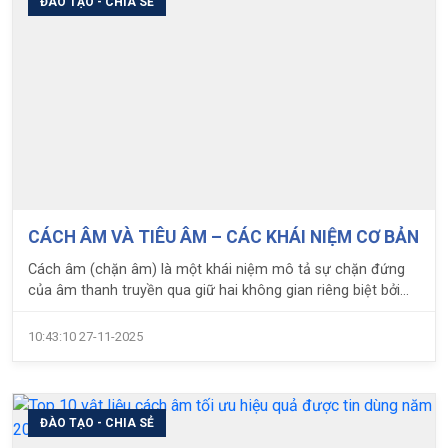
ĐÀO TẠO - CHIA SẺ
CÁCH ÂM VÀ TIÊU ÂM – CÁC KHÁI NIỆM CƠ BẢN
Cách âm (chặn âm) là một khái niệm mô tả sự chặn đứng
của âm thanh truyền qua giữ hai không gian riêng biệt bởi
cấu kiện ngăn chia. Về mặt lý thuyết, vấn đề cách âm cho
công trình cần được quan tâm ở cả hai phương diện: âm
10:43:10 27-11-2025
truyền từ bên trong công trình và âm truyền từ bên ngoài
công trình.
ĐÀO TẠO - CHIA SẺ