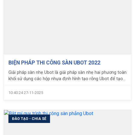
BIỆN PHÁP THI CÔNG SÀN UBOT 2022
Giải pháp sàn nhẹ Ubot là giải pháp sàn nhẹ hai phương toàn
khối sử dụng các hộp nhựa định hình tạo rỗng Ubot để tạo
rỗng cho sàn, các hộp này xếp song song với nhau tạo
thành các hệ dầm chìm chữ I đan xen theo hai phương
10:40:24 27-11-2025
vuông góc.
ĐÀO TẠO - CHIA SẺ