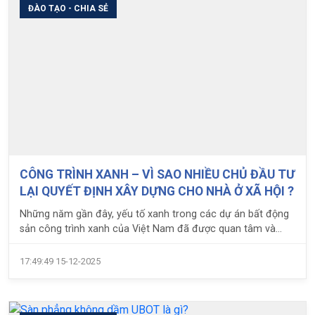
ĐÀO TẠO - CHIA SẺ
CÔNG TRÌNH XANH – VÌ SAO NHIỀU CHỦ ĐẦU TƯ
LẠI QUYẾT ĐỊNH XÂY DỰNG CHO NHÀ Ở XÃ HỘI ?
Những năm gần đây, yếu tố xanh trong các dự án bất động
sản công trình xanh của Việt Nam đã được quan tâm và
phát triển nhiều hơn. Với lợi ích thiết thực là hạn chế tác
động xấu tới môi trường, các công trình xanh còn đem đến
17:49:49 15-12-2025
điều kiện sống tốt hơn cho người sử dụng