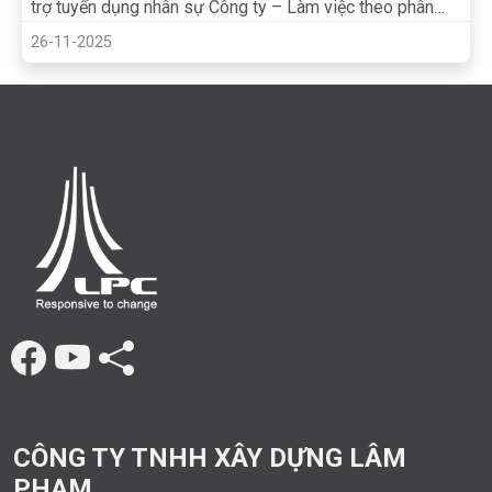
trợ tuyển dụng nhân sự Công ty – Làm việc theo phân
công và chỉ đạo của trưởng bộ phận
26-11-2025
CÔNG TY TNHH XÂY DỰNG LÂM
PHẠM