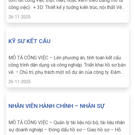
tóm tắt công việc thực hiện, hoặc kèm theo bảng mô tả
công việc) : + 3D: Thiết kế ý tưởng kiến trúc, nội thất Vẽ
phối cảnh – thiết kế ý tưởng + Kỹ thuật: Triển khai hồ sơ
26-11-2025
thiết kế kỹ thuật. Phối hợp với các bộ môn liên quan
trong triển khai dự án xây dựng Làm việc với các đối tác
liên kết, nhà thầu của dự án Hỗ trợ lãnh đạo cấp trên
KỸ SƯ KẾT CẤU
trong việc điều hành, quản lý công việc triển khai thiết kế
theo từng dự án – Công việc kiêm nhiệm nếu có (ngoài
MÔ TẢ CÔNG VIỆC – Lên phương án, tính toán kết cấu
bảng mô tả công việc): Giám sát thi công
công trình dân dụng và công nghiệp. Triển khai hồ sơ bản
vẽ. – Chủ trì, phụ trách một số dự án của công ty. Đảm
bảo chất lượng tiến độ theo yêu cầu của khách hàng. –
26-11-2025
Tuân thủ hệ thống chất lượng, ISO của công ty – Hoàn
thành công việc được giao.
NHÂN VIÊN HÀNH CHÍNH – NHÂN SỰ
MÔ TẢ CÔNG VIỆC – Quản lý tài liệu nội bộ, tài liệu nhân
sự doanh nghiệp – Đóng dấu hồ sơ – Giao hồ sơ – Hỗ